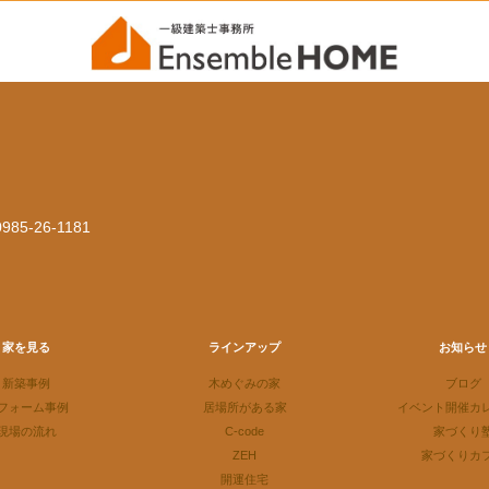
 0985-26-1181
家を見る
ラインアップ
お知らせ
新築事例
木めぐみの家
ブログ
フォーム事例
居場所がある家
イベント開催カ
現場の流れ
C-code
家づくり
ZEH
家づくりカ
開運住宅