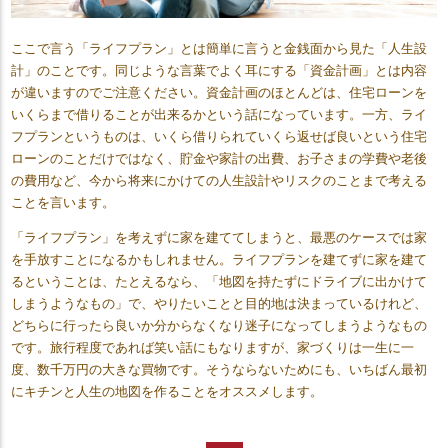
ここで言う「ライフプラン」とは簡単に言うと金銭面から見た「人生設
計」のことです。同じような言葉でよく耳にする「資金計画」とは内容
が違いますのでご注意ください。資金計画のほとんどは、住宅ローンを
いくらまで借りることが出来るかという話になっています。一方、ライ
フプランというものは、いくら借りられていくら返せば良いという住宅
ローンのことだけではなく、貯金や家計の出費、お子さまの学費や老後
の費用など、今から将来にかけての人生設計やリスクのことまで考える
ことを言います。
「ライフプラン」を考えずに家を建ててしまうと、最悪のケースでは家
を手放すことになるかもしれません。ライフプランを建てずに家を建て
るということは、たとえるなら、「地図を持たずにドライブに出かけて
しまうようなもの」で、やりたいことと目的地は決まっているけれど、
どちらに行ったら良いか分からなくなり迷子になってしまうようなもの
です。旅行程度であれば笑い話にもなりますが、家づくりは一生に一
度、数千万円の大きな買物です。そうならないためにも、いちばん最初
にキチンと人生の地図を作ることをオススメします。