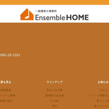
 0985-26-1181
家を見る
ラインアップ
お知らせ
新築事例
木めぐみの家
ブログ
フォーム事例
居場所がある家
イベント開催カ
現場の流れ
C-code
家づくり
ZEH
家づくりカ