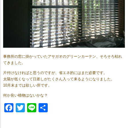
事務所の窓に掛かっていたアサガオのグリーンカーテン、そろそろ枯れ
てきました。
片付けなければと思うのですが、省エネ的にはまだ必要です。
太陽が低くなって日差しがたくさん入って来るようになりました。
10月末までは欲しい所です。
何か良い植物はないかな？
Facebook
Twitter
Line
共
有