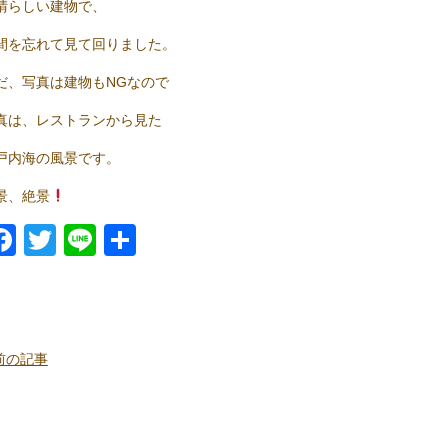
晴らしい建物で、
間を忘れて見て回りました。
だ、写真は建物もNGなので
真は、レストランから見た
戸内海の風景です。
景、絶景
Facebook
Twitter
Line
共
有
前の記事